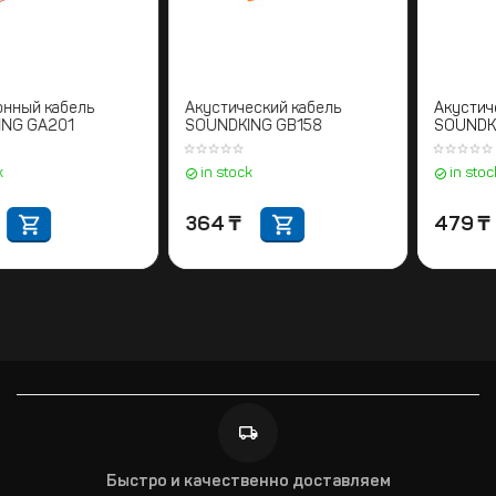
Микрофонный кабель
Акустический кабель
SOUNDKING GA201
SOUNDKING GB158
in stock
in stock
416
₸
364
₸
Быстро и качественно доставляем