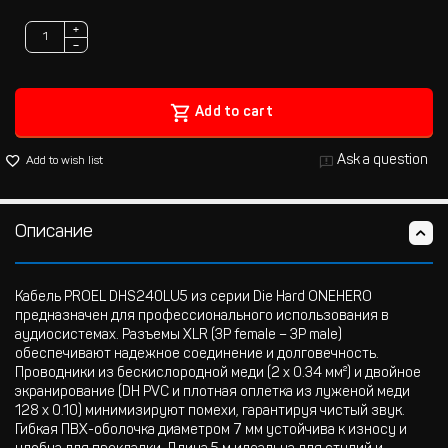
+
−
Add to cart
Ask a question
Add to wish list
Описание
Кабель PROEL DHS240LU5 из серии Die Hard ONEHERO
предназначен для профессионального использования в
аудиосистемах. Разъемы XLR (3P female – 3P male)
обеспечивают надежное соединение и долговечность.
Проводники из бескислородной меди (2 x 0.34 мм²) и двойное
экранирование (DH PVC и плотная оплетка из луженой меди
128 x 0.10) минимизируют помехи, гарантируя чистый звук.
Гибкая ПВХ-оболочка диаметром 7 мм устойчива к износу и