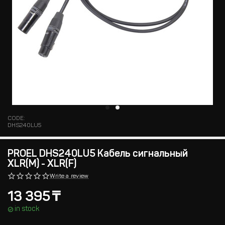
CODE:
DHS240LU5
PROEL DHS240LU5 Кабель сигнальный
XLR(M) - XLR(F)
Write a review
13 395
₸
in stock