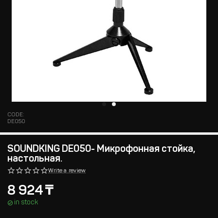
CODE:
DE050
SOUNDKING DE050- Микрофонная стойка,
настольная.
Write a review
8 924
₸
in stock