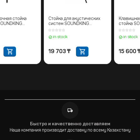
Межколоночная стойка
Стойка для акустических
"саб-топ" SOUNDKING
систем SOUNDKING
SB075
DB009В
in stock
in stock
7 395
₸
19 703
₸
Быстро и качественно доставляем
Наша компания производит доставку по всему Казахстану