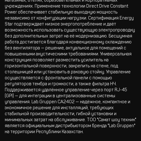
магазинах, отелях, образовательных и корпоративных
учреждениях. Применение технологии Direct Drive Constant
Power обеспечивает стабильную выходную мощность
независимо от конфигурации нагрузки. Сертификация Energy
Star подтверждает низкое энергопотребление и даёт
возможность использовать существующую электропроводку
без дополнительных затрат на её модернизацию. Бесшумная
работа достигается благодаря конвекционному охлаждению
без вентилятора — решение, актуальное для помещений с
повышенными акустическими требованиями. Универсальная
конструкция позволяет разместить усилитель на
горизонтальной поверхности, закрепить на стене, под
столешницей или установить в рэковую стойку. Управление
осуществляется с фронтальной панели с помощью
регуляторов тембра и громкости, а также фильтра НЧ.
Поддерживается удалённое управление через порт RJ-45
(GPI) — для интеграции в централизованные системы
управления. Lab.Gruppen CA2402 — надёжное, компактное и
экономичное решение для инсталляций, требующих
стабильной производительности, гибкой установки и
минимальных затрат на обслуживание. ТОО "Самат шоу техник"
является официальным дистрибьютором бренда "Lab.Gruppen"
на территории Республики Казахстан.