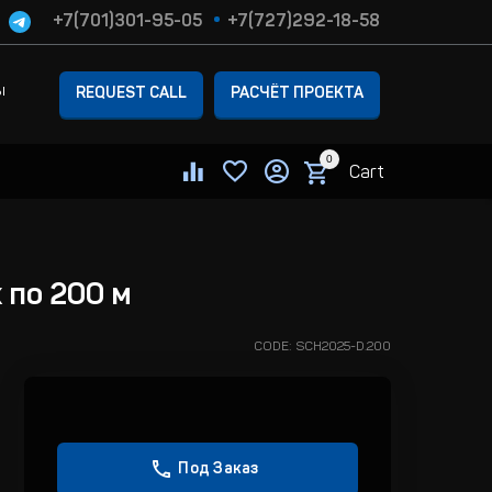
+7(701)301-95-05
+7(727)292-18-58
ы
REQUEST CALL
РАСЧЁТ ПРОЕКТА
0
Cart
 по 200 м
CODE:
SCH2025-D.200
Под Заказ