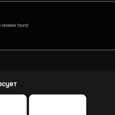
 reviews found
есует