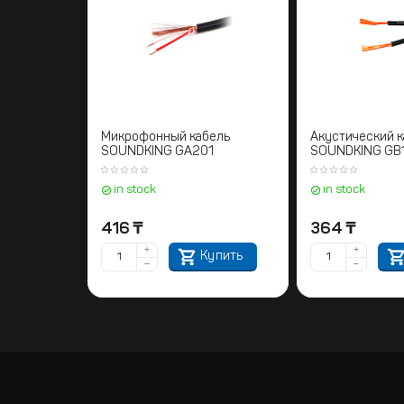
Микрофонный кабель
Акустический к
SOUNDKING GA201
SOUNDKING GB
in stock
in stock
416
₸
364
₸
+
+
Купить
−
−