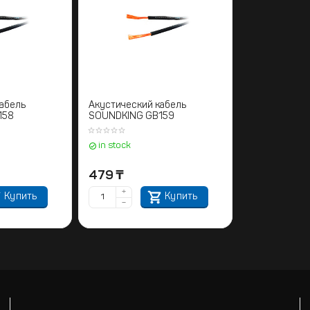
абель
Акустический кабель
158
SOUNDKING GB159
in stock
479
₸
+
Купить
Купить
−