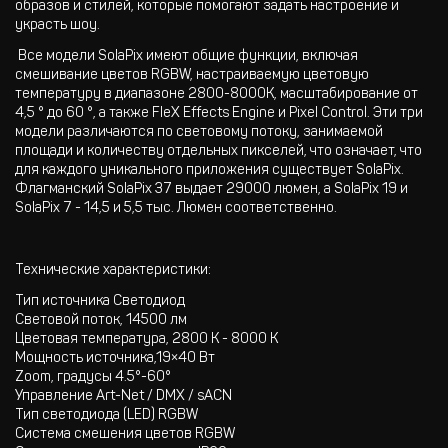
образов и стилей, которые помогают задать настроение и
украсть шоу.
Все модели SolaPix имеют общие функции, включая
смешивание цветов RGBW, настраиваемую цветовую
температуру в диапазоне 2800-8000K, масштабирование от
4,5 ° до 60 °, а также FleX Effects Engine и Pixel Control. Эти три
модели различаются по световому потоку, занимаемой
площади и количеству отдельных пикселей, что означает, что
для каждого уникального приложения существует SolaPix.
Флагманский SolaPix 37 выдает 29000 люмен, а SolaPix 19 и
SolaPix 7 - 14,5 и 5,5 тыс. Люмен соответственно.
Технические характеристики:
Тип источника Светодиод
Световой поток, 14500 лм
Цветовая температура, 2800 K - 8000 K
Мощность источника,19×40 Вт
Zoom, градусы 4.5°-60°
Управление Art-Net / DMX / sACN
Тип светодиода (LED) RGBW
Cистема смешения цветов RGBW