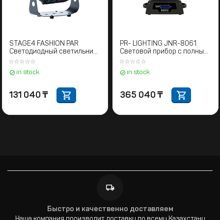
STAGE4 FASHION PAR
PR- LIGHTING JNR-8061
Светодиодный светильник
Световой прибор с полным
LED PAR
движением
in stock
in stock
131 040
₸
365 040
₸
Быстро и качественно доставляем
Наша компания производит доставку по всему Казахстану