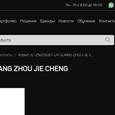
Пн - Пт с 9:00 до 18:00
ортфолио
Решения
Бренды
Новости
Обучение
Контакт
 клэмпы
Клэмп JC-ZN20S30TUV GUANG ZHOU JIE CHENG
ANG ZHOU JIE CHENG