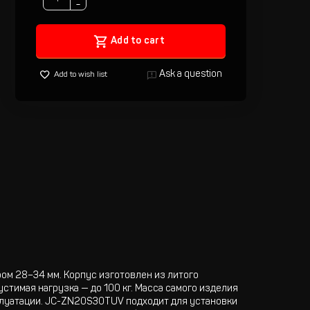
−
Add to cart
Ask a question
Add to wish list
м 28–34 мм. Корпус изготовлен из литого
стимая нагрузка — до 100 кг. Масса самого изделия
плуатации. JC-ZN20S30TUV подходит для установки