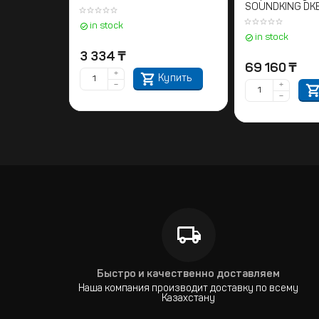
SOUNDKING DK
in stock
in stock
3 334
₸
69 160
₸
+
Купить
−
+
−
Быстро и качественно доставляем
Наша компания производит доставку по всему
Казахстану