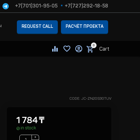
+7(701)301-95-05
+7(727)292-18-58
ы
REQUEST CALL
РАСЧЁТ ПРОЕКТА
0
Cart
CODE:
JC-ZN20S30TUV
1 784
₸
in stock
+