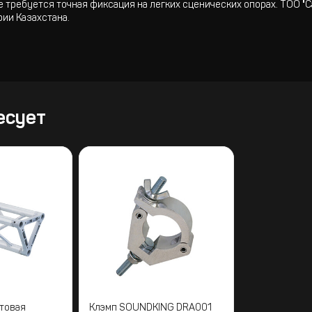
е требуется точная фиксация на легких сценических опорах. ТОО 
ии Казахстана.
есует
товая
Клэмп SOUNDKING DRA001