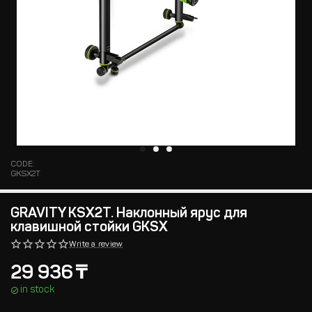
CODE:
GKSX2T
GRAVITY KSX2T. Наклонный ярус для
клавишной стойки GKSX
Write a review
29 936
₸
in stock