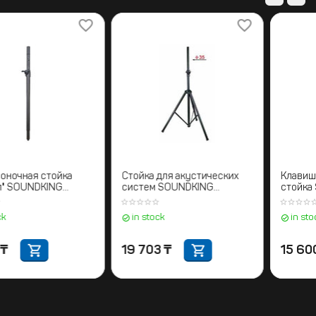
Межколоночная стойка
Стойка для акустических
"саб-топ" SOUNDKING
систем SOUNDKING
SB075
DB009В
in stock
in stock
7 395
₸
19 703
₸