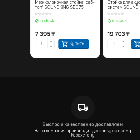
Межколоночная стойка "саб-
Стойка для аку
топ" SOUNDKING SB075
систем SOUND
in stock
in stock
7 395
₸
19 703
₸
+
+
Купить
−
−
Быстро и качественно доставляем
Наша компания производит доставку по всему
Казахстану