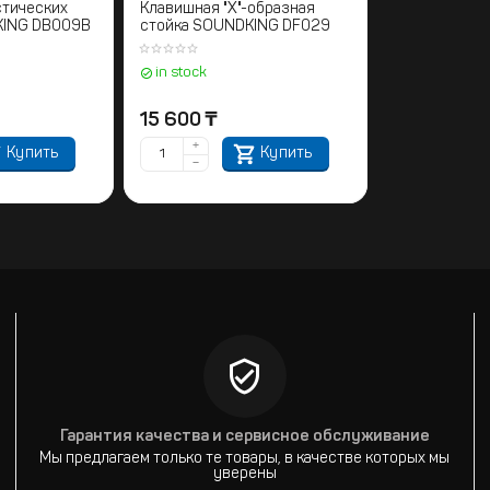
стических
Клавишная "Х"-образная
KING DB009В
стойка SOUNDKING DF029
in stock
15 600
₸
+
Купить
Купить
−
Гарантия качества и сервисное обслуживание
Мы предлагаем только те товары, в качестве которых мы
уверены