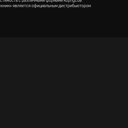
естимость с различными формами корпусов.
 техник» является официальным дистрибьютором