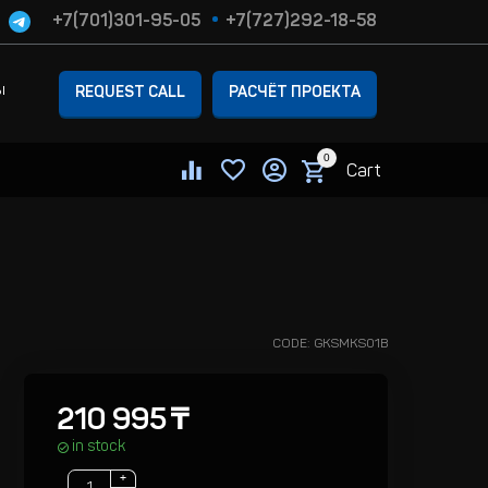
+7(701)301-95-05
+7(727)292-18-58
ы
REQUEST CALL
РАСЧЁТ ПРОЕКТА
0
Cart
CODE:
GKSMKS01B
210 995
₸
in stock
+