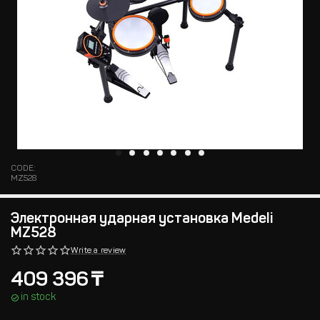
CODE:
MZ528
Электронная ударная установка Medeli
MZ528
Write a review
409 396
₸
in stock