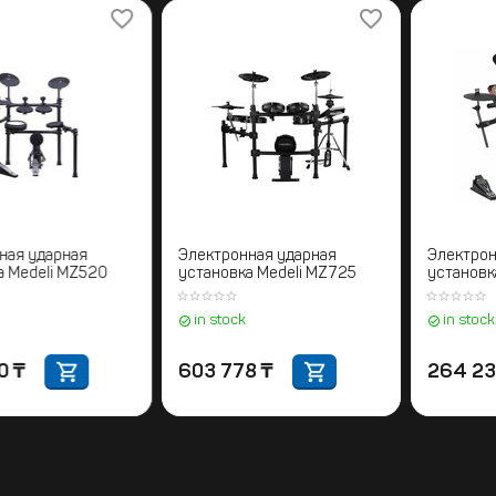
Электронная ударная
Электронная ударная
установка Medeli MZ520
установка Medeli MZ725
in stock
in stock
333 450
₸
603 778
₸