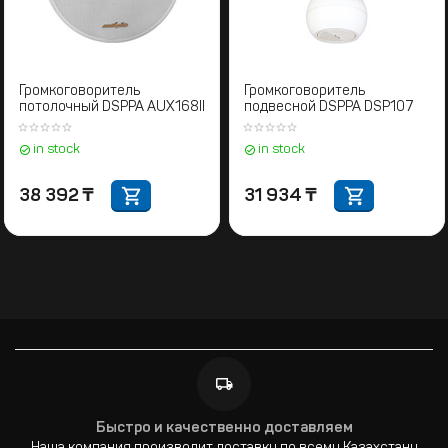
Громкоговоритель
Громкоговоритель
потолочный DSPPA AUX168II
подвесной DSPPA DSP107
in stock
in stock
38 392
₸
31 934
₸
Быстро и качественно доставляем