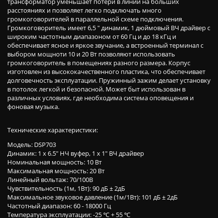
трансформатор уменьшает потери в линии на больших
расстояниях и позволяет легко подключать много
громкоговорителей в параллельной схеме подключения.
Громкоговоритель имеет 6,5 " динамик, 1 дюймовый ВЧ драйвер с
широким частотным диапазоном от 60 Гц и до 18 кГц и
обеспечивает ясное и яркое звучание, а встроенный терминал с
выбором мощноти 10 и 20 Вт позволяют использовать
громкоговоритель в помещениях разного размера. Корпус
изготовлен из высококачественного пластика, что обеспечивает
долговечность эксплуатации. Пружинный зажим делает установку
в потолок легкой и безопасной. Может быт использован в
различных условиях, где необходима система оповещения и
фоновая музыка.
Технические характеристики:
Модель: DSP703
Динамик: 1 х 6.5" НЧ вуфер, 1 х 1" ВЧ драйвер
Номинальная мощность: 10 Вт
Максимальная мощность: 20 Вт
Линейный вольтаж: 70/100В
Чувствительность (1м, 1Вт): 90 дБ ± 2дБ
Максимальное звуковое давление (1м/1Вт): 101 дБ ± 2дБ
Частотный диапазон: 60 - 18000 Гц
Температура эксплуатации: -25 ℃ + 55 ℃