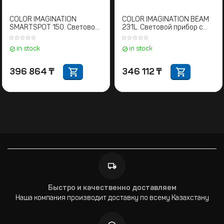
COLOR IMAGINATION
COLOR IMAGINATION BEAM
SMARTSPOT 150. Световой
231L. Световой прибор с
прибор с полным
полным движением
движением
in stock
in stock
396 864
₸
346 112
₸
Быстро и качественно доставляем
Наша компания производит доставку по всему Казахстану