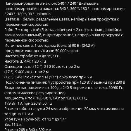
Панорамирование и наклон: 540 ° / 240 °Диапазоны
панорамирования и наклона: 540 °, 360 °, 180 ° панорамирования
/ 240 °, 180 °, 90 ° наклона
Цвета: 8 + белый, раздельные цвета, непрерывная прокрутка с
переменной скоростью
Гобо: 7 + открытый (5 металлических + 2 стекла), вращающийся,
взаимозаменяемый, индексирование, непрерывная прокрутка с
переменной скоростью
Источник света: 1 светодиод (белый) 90 Вт (24,2 А),
продолжительность жизни 50 000 часов
Частота строба: от 0 до 15,2 Гц
Частота ШИМ: 1,20 кГц
Освещенность: (12 °): 21 810 люкс при 2 м
(17 °): 9 400 люкс при 2 м
(12 °) 5 490 люкс при 5 м (17 °) 2 626 люкс при 5 м
Подключение питания: 4 устройства при 120 В; 7 единиц при 230 В
Входное напряжение: от 100 до 240 В переменного тока, 50/60 Гц
(автоматическое регулирование)
Мощность и ток: 186 Вт, 1,7 А при 120 В, 60 Гц,
179 Вт, 1 А при 230 В, 50 Гц
Размер гобо: снаружи 24 мм, изображение 20 мм, максимальная
толщина 1,1 мм
Угол зума: (ручной): от 12 ° до 17 °
Вес 11,2 кг
Размер 268 х 340 х 392 мм