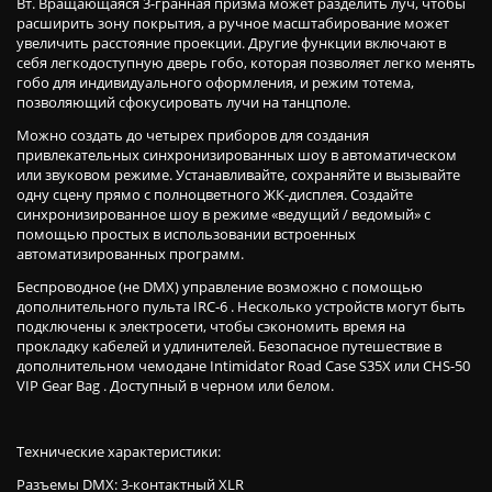
Вт. Вращающаяся 3-гранная призма может разделить луч, чтобы
расширить зону покрытия, а ручное масштабирование может
увеличить расстояние проекции. Другие функции включают в
себя легкодоступную дверь гобо, которая позволяет легко менять
гобо для индивидуального оформления, и режим тотема,
позволяющий сфокусировать лучи на танцполе.
Можно создать до четырех приборов для создания
привлекательных синхронизированных шоу в автоматическом
или звуковом режиме. Устанавливайте, сохраняйте и вызывайте
одну сцену прямо с полноцветного ЖК-дисплея. Создайте
синхронизированное шоу в режиме «ведущий / ведомый» с
помощью простых в использовании встроенных
автоматизированных программ.
Беспроводное (не DMX) управление возможно с помощью
дополнительного пульта IRC-6 . Несколько устройств могут быть
подключены к электросети, чтобы сэкономить время на
прокладку кабелей и удлинителей. Безопасное путешествие в
дополнительном чемодане Intimidator Road Case S35X или CHS-50
VIP Gear Bag . Доступный в черном или белом.
Технические характеристики:
Разъемы DMX: 3-контактный XLR