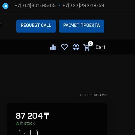
+7(701)301-95-05
+7(727)292-18-58
ы
REQUEST CALL
РАСЧЁТ ПРОЕКТА
0
Cart
CODE:
EAC-BKM
87 204
₸
in stock
+