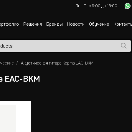
Пн - Пт с 9:00 до 18:00
ортфолио
Решения
Бренды
Новости
Обучение
Контакт
ические
Акустическая гитара Kepma EAC-BKM
ma EAC-BKM