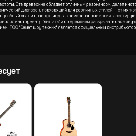
астоты. Эта древесина обладает отличным резонансом, делая инстр
мический диапазон, подходящий для различных стилей — от мягког
т удобный хват и плавную игру, а хромированные колки гарантирую
воляя инструменту "дышать" и со временем раскрывать свое звуча
ем. ТОО "Самат шоу техник" является официальным дистрибьютор
есует