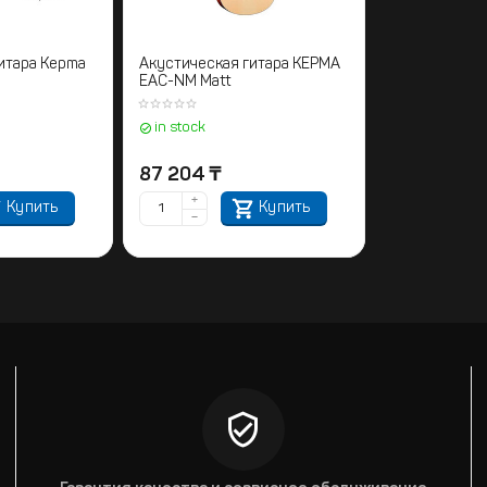
итара Kepma
Акустическая гитара KEPMA
EAC-NM Matt
in stock
87 204
₸
+
Купить
Купить
−