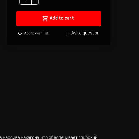
−
Add to cart
Ask a question
Add to wish list
 массива махагона, что обеспечивает глубокий,