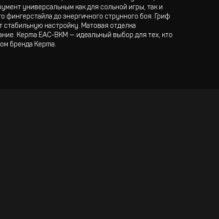
умент универсальным как для сольной игры, так и
о фингерстайла до энергичного струнного боя. Гриф
т стабильную настройку. Матовая отделка
ние. Kepma EAC-BKM — идеальный выбор для тех, кто
ом бренда Kepma.