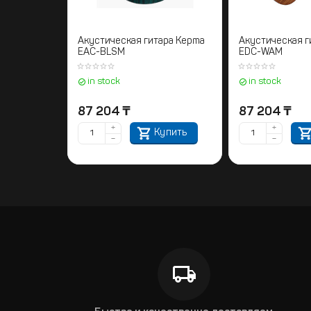
Акустическая гитара Kepma
Акустическая г
EAC-BLSM
EDC-WAM
in stock
in stock
87 204
₸
87 204
₸
+
+
Купить
−
−