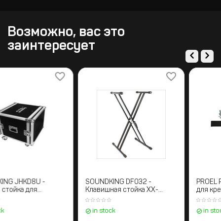
Возможно, вас это
заинтересует
SOUNDKING JHKD8U -
SOUNDKING DF032 -
Рэковая стойка для
Клавишная стойка ХХ-
оборудования 19" с
образная
крышками, 8U
in stock
in stock