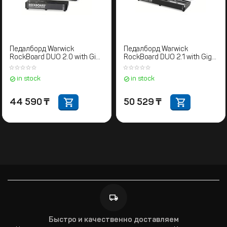
Педалборд Warwick
Педалборд Warwick
RockBoard DUO 2.0 with Gig
RockBoard DUO 2.1 with Gig
Bag
Bag
in stock
in stock
44 590
₸
50 529
₸
Быстро и качественно доставляем