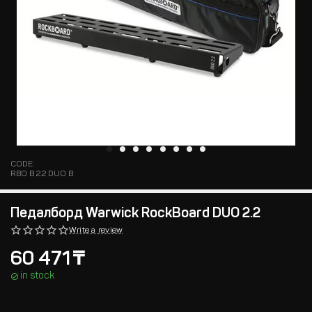
CODE:
RBO B 2.2 DUO B
Педалборд Warwick RockBoard DUO 2.2
Write a review
60 471
₸
in stock